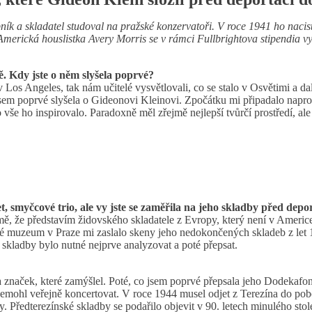
k a skladatel studoval na pražské konzervatoři. V roce 1941 ho nacisté 
erická houslistka Avery Morris se v rámci Fullbrightova stipendia vydal
. Kdy jste o něm slyšela poprvé?
 Los Angeles, tak nám učitelé vysvětlovali, co se stalo v Osvětimi a da
em poprvé slyšela o Gideonovi Kleinovi. Zpočátku mi připadalo naprost
To vše ho inspirovalo. Paradoxně měl zřejmě nejlepší tvůrčí prostředí, a
t, smyčcové trio, ale vy jste se zaměřila na jeho skladby před depo
 mě, že představím židovského skladatele z Evropy, který není v Americ
vské muzeum v Praze mi zaslalo skeny jeho nedokončených skladeb z let
 skladby bylo nutné nejprve analyzovat a poté přepsat.
 značek, které zamýšlel. Poté, co jsem poprvé přepsala jeho Dodekafoni
ž nemohl veřejně koncertovat. V roce 1944 musel odjet z Terezína do po
by. Předterezínské skladby se podařilo objevit v 90. letech minulého stol