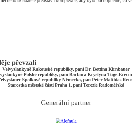
mečného skladatele představit komplexně, aby bylo pochopitelné, co vš
ěje převzali
Velvyslankyně Rakouské republiky, paní Dr. Bettina Kirnbauer
vyslankyně Polské republiky, paní Barbara Krystyna Tuge-Ereci
elvyslanec Spolkové republiky Německo, pan Peter Matthias Reu
Starostka městské části Praha 1, paní Terezie Radoměřská
Generální partner