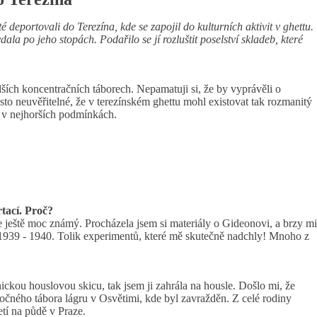
deportovali do Terezína, kde se zapojil do kulturních aktivit v ghettu.
a po jeho stopách. Podařilo se jí rozluštit poselství skladeb, které
lších koncentračních táborech. Nepamatuji si, že by vyprávěli o
o neuvěřitelné, že v terezínském ghettu mohl existovat tak rozmanitý
le v nejhorších podmínkách.
rtací. Proč?
e ještě moc známý. Procházela jsem si materiály o Gideonovi, a brzy mi
 1939 - 1940. Tolik experimentů, které mě skutečně nadchly! Mnoho z
ckou houslovou skicu, tak jsem ji zahrála na housle. Došlo mi, že
bočného tábora lágru v Osvětimi, kde byl zavražděn. Z celé rodiny
etí na půdě v Praze.