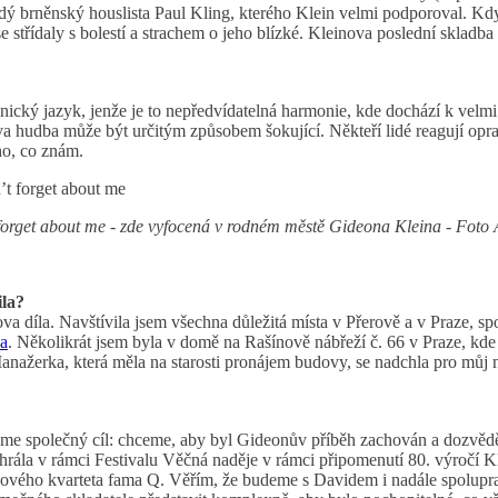
dý brněnský houslista Paul Kling, kterého Klein velmi podporoval. Kdy
e střídaly s bolestí a strachem o jeho blízké. Kleinova poslední skladb
nický jazyk, jenže je to nepředvídatelná harmonie, kde dochází k velmi
ova hudba může být určitým způsobem šokující. Někteří lidé reagují opra
ího, co znám.
orget about me - zde vyfocená v rodném městě Gideona Kleina - Foto 
ila?
 díla. Navštívila jsem všechna důležitá místa v Přerově a v Praze, sp
a
. Několikrát jsem byla v domě na Rašínově nábřeží č. 66 v Praze, kde
Manažerka, která měla na starosti pronájem budovy, se nadchla pro můj
me společný cíl: chceme, aby byl Gideonův příběh zachován a dozvěděla
os hrála v rámci Festivalu Věčná naděje v rámci připomenutí 80. výročí 
cového kvarteta fama Q. Věřím, že budeme s Davidem i nadále spolupr