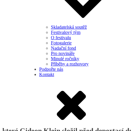
Skladatelská soutěž
Festivalový tým
O festivalu
Fotogalerie
Nadační fond
Pro novináře
Minulé ročníky
Příběhy a rozhovory
Podpořte nás
Kontakt
teré Gideon Klein složil před deportací d