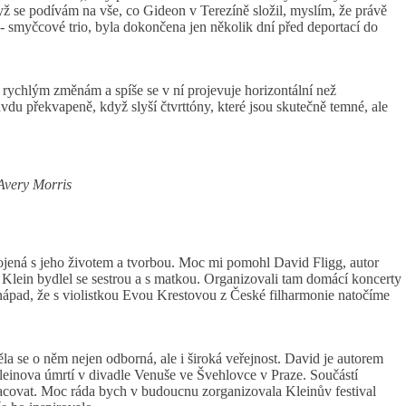
ž se podívám na vše, co Gideon v Terezíně složil, myslím, že právě
a - smyčcové trio, byla dokončena jen několik dní před deportací do
 rychlým změnám a spíše se v ní projevuje horizontální než
vdu překvapeně, když slyší čtvrttóny, které jsou skutečně temné, ale
Avery Morris
ojená s jeho životem a tvorbou. Moc mi pomohl David Fligg, autor
 Klein bydlel se sestrou a s matkou. Organizovali tam domácí koncerty
 nápad, že s violistkou Evou Krestovou z České filharmonie natočíme
 se o něm nejen odborná, ale i široká veřejnost. David je autorem
Kleinova úmrtí v divadle Venuše ve Švehlovce v Praze. Součástí
acovat. Moc ráda bych v budoucnu zorganizovala Kleinův festival