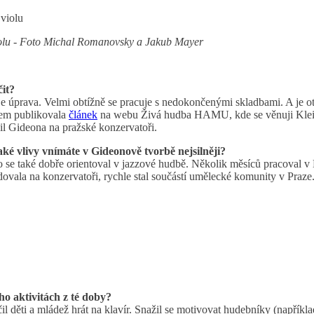
violu - Foto Michal Romanovsky a Jakub Mayer
čit?
je úprava. Velmi obtížně se pracuje s nedokončenými skladbami. A je o
sem publikovala
článek
na webu Živá hudba HAMU, kde se věnuji Kleinov
il Gideona na pražské konzervatoři.
ké vlivy vnímáte v Gideonově tvorbě nejsilněji?
se také dobře orientoval v jazzové hudbě. Několik měsíců pracoval v D
 studovala na konzervatoři, rychle stal součástí umělecké komunity v Pra
ho aktivitách z té doby?
čil děti a mládež hrát na klavír. Snažil se motivovat hudebníky (napří