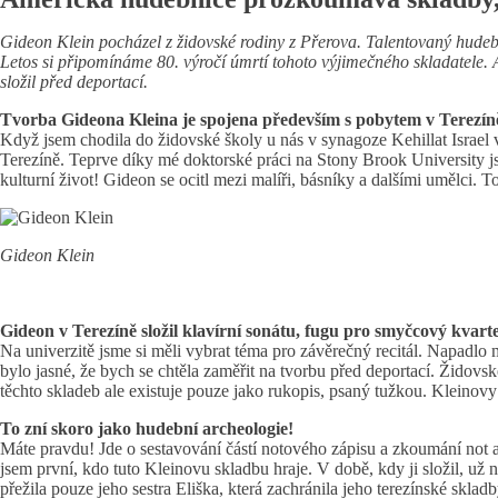
Gideon Klein pocházel z židovské rodiny z Přerova. Talentovaný hudební
Letos si připomínáme 80. výročí úmrtí tohoto výjimečného skladatele. Am
složil před deportací.
Tvorba Gideona Kleina je spojena především s pobytem v Terezíně
Když jsem chodila do židovské školy u nás v synagoze Kehillat Israel v
Terezíně. Teprve díky mé doktorské práci na Stony Brook University js
kulturní život! Gideon se ocitl mezi malíři, básníky a dalšími umělci. 
Gideon Klein
Gideon v Terezíně složil klavírní sonátu, fugu pro smyčcový kvarte
Na univerzitě jsme si měli vybrat téma pro závěrečný recitál. Napadlo
bylo jasné, že bych se chtěla zaměřit na tvorbu před deportací. Žido
těchto skladeb ale existuje pouze jako rukopis, psaný tužkou. Kleinovy
To zní skoro jako hudební archeologie!
Máte pravdu! Jde o sestavování částí notového zápisu a zkoumání not a
jsem první, kdo tuto Kleinovu skladbu hraje. V době, kdy ji složil, u
přežila pouze jeho sestra Eliška, která zachránila jeho terezínské sklad