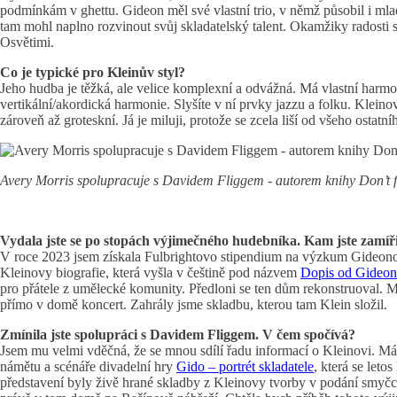
podmínkám v ghettu. Gideon měl své vlastní trio, v němž působil i mla
tam mohl naplno rozvinout svůj skladatelský talent. Okamžiky radosti s
Osvětimi.
Co je typické pro Kleinův styl?
Jeho hudba je těžká, ale velice komplexní a odvážná. Má vlastní harmo
vertikální/akordická harmonie. Slyšíte v ní prvky jazzu a folku. Klein
zároveň až groteskní. Já je miluji, protože se zcela liší od všeho ostatn
Avery Morris spolupracuje s Davidem Fliggem - autorem knihy Don’t f
Vydala jste se po stopách výjimečného hudebníka. Kam jste zamíř
V roce 2023 jsem získala Fulbrightovo stipendium na výzkum Gideonova
Kleinovy biografie, která vyšla v češtině pod názvem
Dopis od Gideon
pro přátele z umělecké komunity. Předloni se ten dům rekonstruoval. 
přímo v domě koncert. Zahrály jsme skladbu, kterou tam Klein složil.
Zmínila jste spolupráci s Davidem Fliggem. V čem spočívá?
Jsem mu velmi vděčná, že se mnou sdílí řadu informací o Kleinovi. Má
námětu a scénáře divadelní hry
Gido – portrét skladatele
, která se let
představení byly živě hrané skladby z Kleinovy tvorby v podání smyč