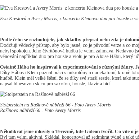
Eva Krestová a Avery Morris, z koncertu Kleinova dua pro housle a 
Podle čeho se rozhodujete, jak skladby přepsat nebo zda je dokon
Dodržuji vědecký přístup, aby bylo jasné, co je původní verze a co mo
nebyl spokojen. Jeho čtvrttónová hudba je velmi zajímavá. Nedávno j
věnování například duo pro housle a violu je pro Aloise Hábu, který uč
Ostatně Hába ho inspiroval k experimentování s různými žánry. Ja
Díky Hábovi Klein poznal práci s mikrotóny a dodekafonií, kromě toho 
hudbě. Klein měl velké štěstí, že se díky své starší sestře, která také
napsal bluesovou skicu pro saxofon, housle, klavír a bicí.
Stolperstein na Rašínově nábřeží 66 - Foto Avery Morris
Rašínovo nábřeží 66 - Foto Avery Morris
Několikrát jsme mluvily o Terezíně, kde Gideon tvořil. Co víte o je
Byl tam velmi aktivní. Skládal, koncertoval až sedmkrát týdně a také u