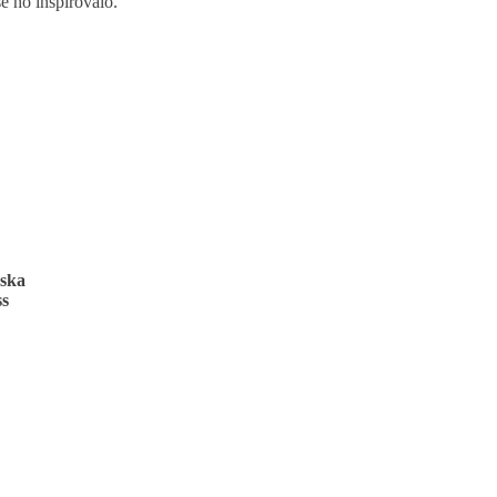
e ho inspirovalo.
ńska
ss