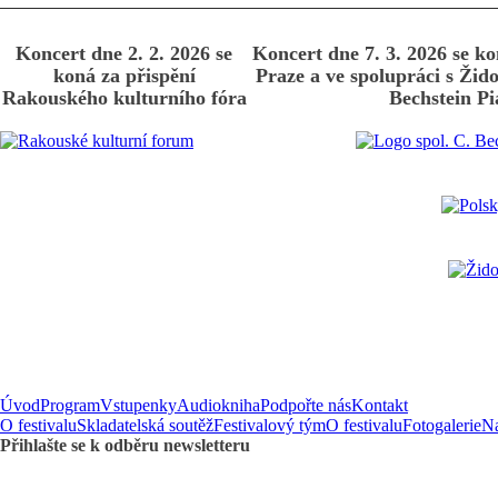
Koncert dne 2. 2. 2026 se
Koncert dne 7. 3. 2026 se ko
koná za přispění
Praze a ve spolupráci s Ži
Rakouského kulturního fóra
Bechstein P
Úvod
Program
Vstupenky
Audiokniha
Podpořte nás
Kontakt
O festivalu
Skladatelská soutěž
Festivalový tým
O festivalu
Fotogalerie
Na
Přihlašte se k odběru newsletteru
E-mail
*