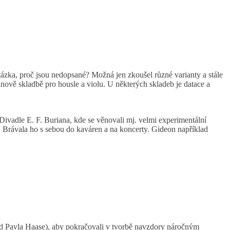
tázka, proč jsou nedopsané? Možná jen zkoušel různé varianty a stále
ě skladbě pro housle a violu. U některých skladeb je datace a
ivadle E. F. Buriana, kde se věnovali mj. velmi experimentální
ze. Brávala ho s sebou do kaváren a na koncerty. Gideon například
klad Pavla Haase), aby pokračovali v tvorbě navzdory náročným