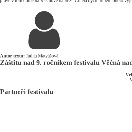
právě v tom domě na Rašínově nábřeží. Chtěla bych příběh tohoto výji
Autor textu:
Judita Matyášová
Záštitu nad 9. ročníkem festivalu Věčná nad
Vel
V
Partneři festivalu