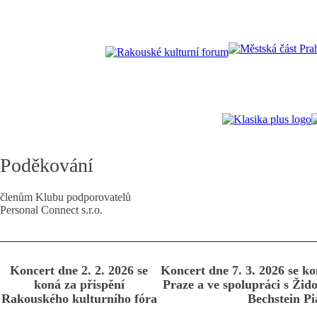
Poděkování
členům Klubu podporovatelů
Personal Connect s.r.o.
Koncert dne 2. 2. 2026 se
Koncert dne 7. 3. 2026 se ko
koná za přispění
Praze a ve spolupráci s Ži
Rakouského kulturního fóra
Bechstein P