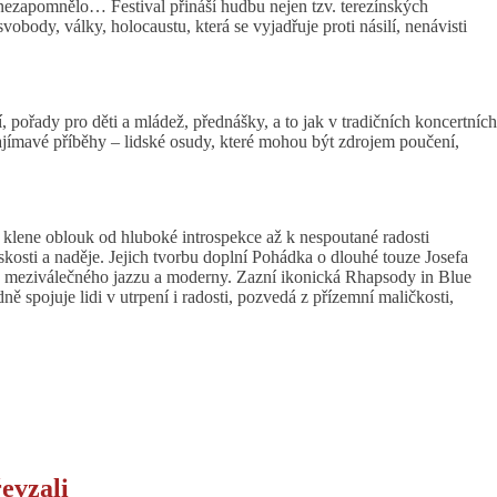
e nezapomnělo… Festival přináší hudbu nejen tzv. terezínských
body, války, holocaustu, která se vyjadřuje proti násilí, nenávisti
, pořady pro děti a mládež, přednášky, a to jak v tradičních koncertních
zajímavé příběhy – lidské osudy, které mohou být zdrojem poučení,
rý klene oblouk od hluboké introspekce až k nespoutané radosti
dskosti a naděje. Jejich tvorbu doplní Pohádka o dlouhé touze Josefa
gie meziválečného jazzu a moderny. Zazní ikonická Rhapsody in Blue
 spojuje lidi v utrpení i radosti, pozvedá z přízemní maličkosti,
evzali