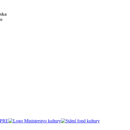
ńska
ss