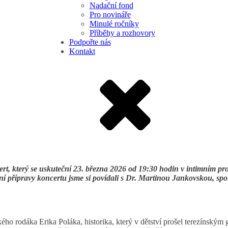
Nadační fond
Pro novináře
Minulé ročníky
Příběhy a rozhovory
Podpořte nás
Kontakt
ert, který se uskuteční 23. března 2026 od 19:30 hodin v intimním pr
 přípravy koncertu jsme si povídali s Dr. Martinou Jankovskou, spo
ho rodáka Erika Poláka, historika, který v dětství prošel terezínským 