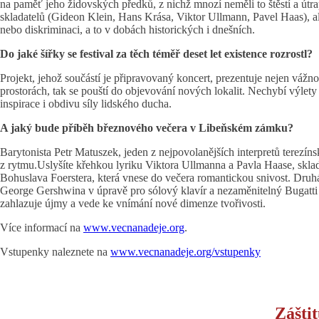
na paměť jeho židovských předků, z nichž mnozí neměli to štěstí a útra
skladatelů (Gideon Klein, Hans Krása, Viktor Ullmann, Pavel Haas), ale
nebo diskriminaci, a to v dobách historických i dnešních.
Do jaké šířky se festival za těch téměř deset let existence rozrostl?
Projekt, jehož součástí je připravovaný koncert, prezentuje nejen vážno
prostorách, tak se pouští do objevování nových lokalit. Nechybí výlet
inspirace i obdivu síly lidského ducha.
A jaký bude příběh březnového večera v Libeňském zámku?
Barytonista Petr Matuszek, jeden z nejpovolanějších interpretů terezíns
z rytmu.Uslyšíte křehkou lyriku Viktora Ullmanna a Pavla Haase, skladat
Bohuslava Foerstera, která vnese do večera romantickou snivost. Druh
George Gershwina v úpravě pro sólový klavír a nezaměnitelný Bugatti St
zahlazuje újmy a vede ke vnímání nové dimenze tvořivosti.
Více informací na
www.vecnanadeje.org
.
Vstupenky naleznete na
www.vecnanadeje.org/vstupenky
Zášti