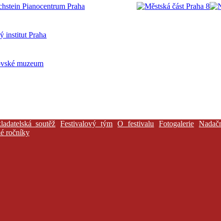
ladatelská soutěž
Festivalový tým
O festivalu
Fotogalerie
Nadač
é ročníky