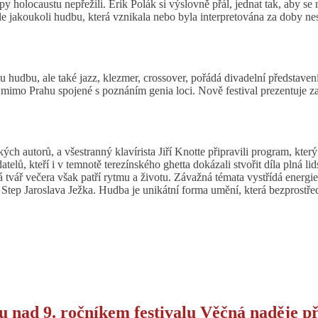
py holocaustu nepřežili. Erik Polák si výslovně přál, jednat tak, aby s
 jakoukoli hudbu, která vznikala nebo byla interpretována za doby nesvo
u hudbu, ale také jazz, klezmer, crossover, pořádá divadelní představení
y mimo Prahu spojené s poznáním genia loci. Nově festival prezentuje 
kých autorů, a všestranný klavírista Jiří Knotte připravili program, kte
elů, kteří i v temnotě terezínského ghetta dokázali stvořit díla plná li
á tvář večera však patří rytmu a životu. Závažná témata vystřídá ener
ep Jaroslava Ježka. Hudba je unikátní forma umění, která bezprostředně
tu nad 9. ročníkem festivalu Věčná naděje př