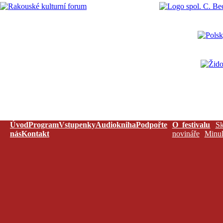
Úvod
Program
Vstupenky
Audiokniha
Podpořte
O festivalu
Sk
nás
Kontakt
novináře
Minul