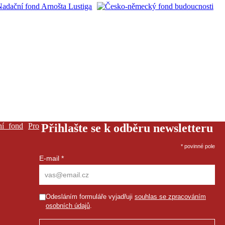
ní fond
Pro
Přihlašte se k odběru newsletteru
*
povinné pole
E-mail
*
Odesláním formuláře vyjadřuji
souhlas se zpracováním
osobních údajů
.