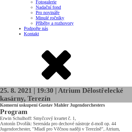
Fotogalerie
Nadační fond
Pro novináře
Minulé ročníky
Příběhy a rozhovory
Podpořte nás
Kontakt
25. 8. 2021 | 19:30 | Atrium Dělostřelecké
kasárny, Terezín
Komorní uskupení Gustav Mahler Jugendorchesters
Program
Erwin Schulhoff: Smyčcový kvartet č. 1,
Antonín Dvořák: Serenáda pro dechové nástroje d-moll op. 44
Jugendorchester, "Mladí pro Věčnou naději v Terezíně", Atrium,