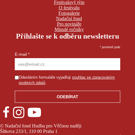
Festivalový tým
O festivalu
Fotogalerie
Nadační fond
Pro novináře
Minulé ročníky
Přihlašte se k odběru newsletteru
*
povinné pole
E-mail
*
Odesláním formuláře vyjadřuji
souhlas se zpracováním
osobních údajů
.
© Nadační fond Hudba pro Věčnou naději
Šítkova 233/1, 110 00 Praha 1