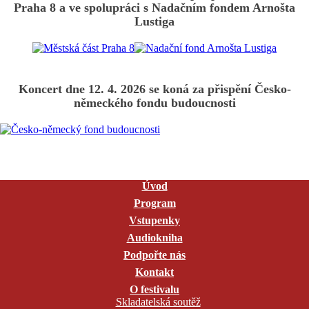
Praha 8 a ve spolupráci s Nadačním fondem Arnošta
Lustiga
Koncert dne 12. 4. 2026 se koná za přispění Česko-
německého fondu budoucnosti
Úvod
Program
Vstupenky
Audiokniha
Podpořte nás
Kontakt
O festivalu
Skladatelská soutěž