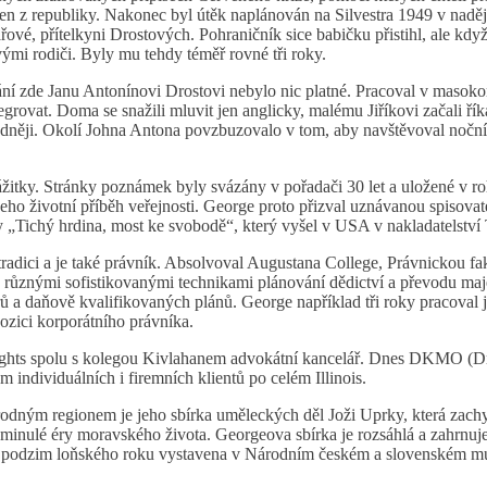
 ven z republiky. Nakonec byl útěk naplánován na Silvestra 1949 v naději,
, přítelkyni Drostových. Pohraničník sice babičku přistihl, ale když mu 
vými rodiči. Byly mu tehdy téměř rovné tři roky.
 zde Janu Antonínovi Drostovi nebylo nic platné. Pracoval v masokom
tegrovat. Doma se snažili mluvit jen anglicky, malému Jiříkovi začali ř
snadněji. Okolí Johna Antona povzbuzovalo v tom, aby navštěvoval noční
žitky. Stránky poznámek byly svázány v pořadači 30 let a uložené v r
 jeho životní příběh veřejnosti. George proto přizval uznávanou spisov
y „Tichý hrdina, most ke svobodě“, který vyšel v USA v nakladatelst
dici a je také právník. Absolvoval Augustana College, Právnickou faku
s různými sofistikovanými technikami plánování dědictví a převodu maj
ů a daňově kvalifikovaných plánů. George například tři roky pracoval j
pozici korporátního právníka.
eights spolu s kolegou Kivlahanem advokátní kancelář. Dnes DKMO (D
 individuálních i firemních klientů po celém Illinois.
dným regionem je jeho sbírka uměleckých děl Joži Uprky, která zachyc
minulé éry moravského života. Georgeova sbírka je rozsáhlá a zahrnuje p
a podzim loňského roku vystavena v Národním českém a slovenském m