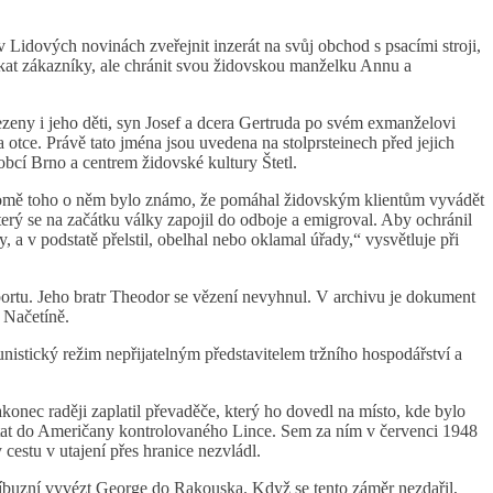
Lidových novinách zveřejnit inzerát na svůj obchod s psacími stroji,
ískat zákazníky, ale chránit svou židovskou manželku Annu a
ezeny i jeho děti, syn Josef a dcera Gertruda po svém exmanželovi
 otce. Právě tato jména jsou uvedena na stolprsteinech před jejich
cí Brno a centrem židovské kultury Štetl.
romě toho o něm bylo známo, že pomáhal židovským klientům vyvádět
rý se na začátku války zapojil do odboje a emigroval. Aby ochránil
, a v podstatě přelstil, obelhal nebo oklamal úřady,“ vysvětluje při
portu. Jeho bratr Theodor se vězení nevyhnul. V archivu je dokument
 Načetíně.
istický režim nepřijatelným představitelem tržního hospodářství a
onec raději zaplatil převaděče, který ho dovedl na místo, kde bylo
ostat do Američany kontrolovaného Lince. Sem za ním v červenci 1948
cestu v utajení přes hranice nezvládl.
příbuzní vyvézt George do Rakouska. Když se tento záměr nezdařil,