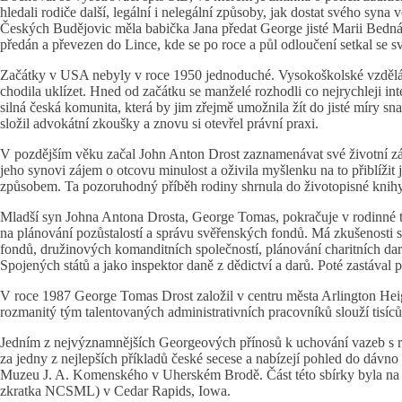
hledali rodiče další, legální i nelegální způsoby, jak dostat svého syna
Českých Budějovic měla babička Jana předat George jisté Marii Bednářové
předán a převezen do Lince, kde se po roce a půl odloučení setkal se s
Začátky v USA nebyly v roce 1950 jednoduché. Vysokoškolské vzdělání
chodila uklízet. Hned od začátku se manželé rozhodli co nejrychleji in
silná česká komunita, která by jim zřejmě umožnila žít do jisté míry 
složil advokátní zkoušky a znovu si otevřel právní praxi.
V pozdějším věku začal John Anton Drost zaznamenávat své životní zá
jeho synovi zájem o otcovu minulost a oživila myšlenku na to přiblížit
způsobem. Ta pozoruhodný příběh rodiny shrnula do životopisné knih
Mladší syn Johna Antona Drosta, George Tomas, pokračuje v rodinné tra
na plánování pozůstalostí a správu svěřenských fondů. Má zkušenosti 
fondů, družinových komanditních společností, plánování charitních dar
Spojených států a jako inspektor daně z dědictví a darů. Poté zastával 
V roce 1987 George Tomas Drost založil v centru města Arlington H
rozmanitý tým talentovaných administrativních pracovníků slouží tisícům
Jedním z nejvýznamnějších Georgeových přínosů k uchování vazeb s ro
za jedny z nejlepších příkladů české secese a nabízejí pohled do dávno 
Muzeu J. A. Komenského v Uherském Brodě. Část této sbírky byla n
zkratka NCSML) v Cedar Rapids, Iowa.