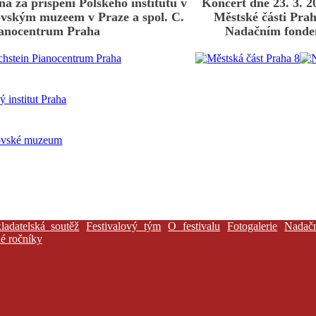
ná za přispění Polského institutu v
Koncert dne 23. 3. 2
dovským muzeem v Praze a spol. C.
Městské části Prah
ianocentrum Praha
Nadačním fonde
ladatelská soutěž
Festivalový tým
O festivalu
Fotogalerie
Nadač
é ročníky