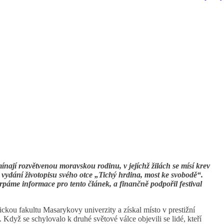
nají rozvětvenou moravskou rodinu, v jejíchž žilách se mísí krev
 vydání životopisu svého otce „Tichý hrdina, most ke svobodě“.
páme informace pro tento článek, a finančně podpořil festival
ckou fakultu Masarykovy univerzity a získal místo v prestižní
. Když se schylovalo k druhé světové válce objevili se lidé, kteří