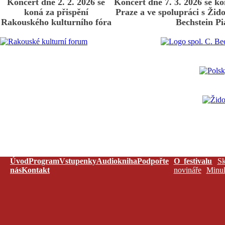
Koncert dne 2. 2. 2026 se
Koncert dne 7. 3. 2026 se ko
koná za přispění
Praze a ve spolupráci s Ži
Rakouského kulturního fóra
Bechstein P
Úvod
Program
Vstupenky
Audiokniha
Podpořte
O festivalu
Sk
nás
Kontakt
novináře
Minul