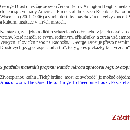
George Drost dnes žije se svou ženou Beth v Arlington Heights, nedalek
členem správní rady American Friends of the Czech Republic, Národníh
Wisconsin (2001–2006) a v minulosti byl navrhován na velvyslance USA
a kulturní instituce v jiných místech.
Na otázku, zda jeho rodičům scházelo něco českého v jejich nové vlas
vztahy, které neměli se svými rodinnými příslušníky, a ztráta vzájemnos
Velkých Bílovicích nebo na Radhošti.“ George Drost je přesto nesmírně
Drostových je: „per aspera ad astra“, tedy „přes překážky ke hvězdám“
S použitím materiálů projektu Paměť národa zpracoval Mgr. Svatopl
Životopisnou knihu „Tichý hrdina, most ke svobodě“ je možné objed
Amazon.com: The Quiet Hero: Bridge To Freedom eBook : Pascarella, N
Zášti