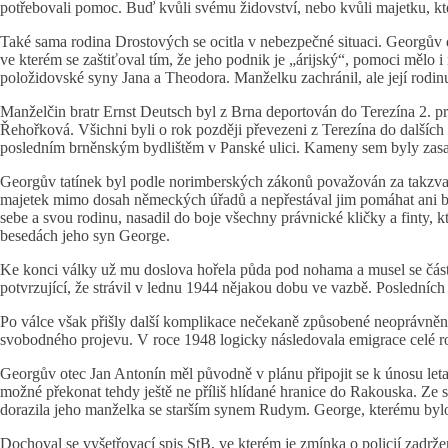
potřebovali pomoc. Buď kvůli svému židovství, nebo kvůli majetku, kt
Také sama rodina Drostových se ocitla v nebezpečné situaci. Georgův 
ve kterém se zaštiťoval tím, že jeho podnik je „árijský“, pomoci mělo
položidovské syny Jana a Theodora. Manželku zachránil, ale její rodin
Manželčin bratr Ernst Deutsch byl z Brna deportován do Terezína 2. pr
Řehořková. Všichni byli o rok později převezeni z Terezína do dalších m
posledním brněnským bydlištěm v Panské ulici. Kameny sem byly zasaz
Georgův tatínek byl podle norimberských zákonů považován za takzva
majetek mimo dosah německých úřadů a nepřestával jim pomáhat ani běh
sebe a svou rodinu, nasadil do boje všechny právnické kličky a finty, kt
besedách jeho syn George.
Ke konci války už mu doslova hořela půda pod nohama a musel se částe
potvrzující, že strávil v lednu 1944 nějakou dobu ve vazbě. Poslední
Po válce však přišly další komplikace nečekaně způsobené neoprávněný
svobodného projevu. V roce 1948 logicky následovala emigrace celé ro
Georgův otec Jan Antonín měl původně v plánu připojit se k únosu leta
možné překonat tehdy ještě ne příliš hlídané hranice do Rakouska. Ze 
dorazila jeho manželka se starším synem Rudym. George, kterému bylo t
Dochoval se vyšetřovací spis StB, ve kterém je zmínka o policií zadr