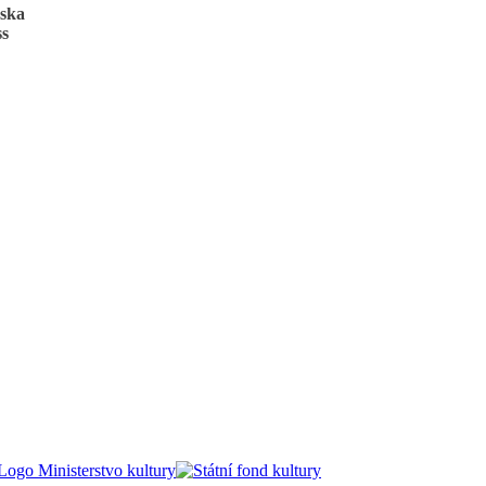
ńska
ss