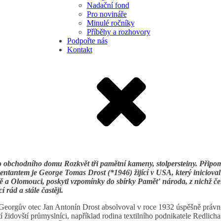
Nadační fond
Pro novináře
Minulé ročníky
Příběhy a rozhovory
Podpořte nás
Kontakt
 obchodního domu Rozkvět tři pamětní kameny, stolpersteiny. Připomí
ntantem je George Tomas Drost (*1946) žijící v USA, který inicioval
ně a Olomouci, poskytl vzpomínky do sbírky Paměť národa, z nichž čer
 rád a stále častěji.
. Georgův otec Jan Antonín Drost absolvoval v roce 1932 úspěšně právni
í židovští průmyslníci, například rodina textilního podnikatele Redlicha