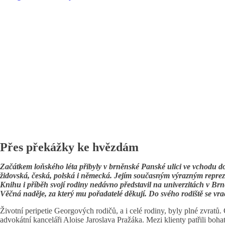
Přes překážky ke hvězdám
Začátkem loňského léta přibyly v brněnské Panské ulici ve vchodu do
židovská, česká, polská i německá. Jejím současným výrazným repreze
Knihu i příběh svojí rodiny nedávno představil na univerzitách v Br
Věčná naděje, za který mu pořadatelé děkují. Do svého rodiště se vrací
Životní peripetie Georgových rodičů, a i celé rodiny, byly plné zvratů
advokátní kanceláři Aloise Jaroslava Pražáka. Mezi klienty patřili bohat