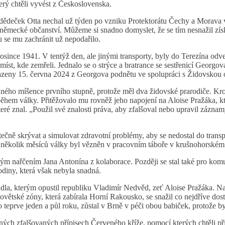
erý chtěli vyvést z Československa.
dědeček Otta nechal už týden po vzniku Protektorátu Čechy a Morava v 
 i německé občanství. Můžeme si snadno domyslet, že se tím nesnažil z
u se mu zachránit už nepodařilo.
osince 1941. V tentýž den, ale jinými transporty, byly do Terezína odv
íst, kde zemřeli. Jednalo se o strýce a bratrance se sestřenicí Georgova
eny 15. června 2024 z Georgova podnětu ve spolupráci s Židovskou ob
ného míšence prvního stupně, protože měl dva židovské prarodiče. K
em války. Přitěžovalo mu rovněž jeho napojení na Aloise Pražáka, kte
eré znal. „Použil své znalosti práva, aby zfalšoval nebo upravil záznamy
čně skrývat a simulovat zdravotní problémy, aby se nedostal do trans
ch několik měsíců války byl vězněn v pracovním táboře v krušnohorském
m nařčením Jana Antonína z kolaborace. Později se stal také pro komun
diny, která však nebyla snadná.
dla, kterým opustil republiku Vladimír Nedvěd, zeť Aloise Pražáka. Nak
sovětské zóny, která zabírala Horní Rakousko, se snažil co nejdříve d
eprve jeden a půl roku, zůstal v Brně v péči obou babiček, protože by 
žených zfalšovaných přípisech Červeného kříže, pomocí kterých chtěli 