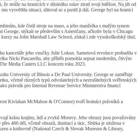
 že stráže na hranicích v důsledku oslav ztratí svoji bdělost. Na jih od
vysvětlila situaci, slitoval se a pustil ji dál. George byl na hranici
binátu, kde čistil stroje na maso, a jeho manželka s malým synem
íkat George, stýkali se především s Američany, ačkoliv byla v Chicagu
 kurzy na John Marshall Law School, získal i zde vysokoškolský titul,
ohu kanceláře jeho vnučky Julie Lokun. Sametová revoluce probudila v
atelku Nicki Pascarellu, aby příběh pomohla sepsat moderním, čtivým
ví The Media Casters LLC koncem roku 2023.
ltu University of Illinois a De Paul University. George se zaměřuje
etku, včetně různých typů odvolatelných a nezrušitelných svěřenských
ako právník pro Internal Revenue Service Ministerstva financí
rost Kivlahan McMahon & O'Connor) tvoří šestnáct právníků a
ují krásu krajiny, lidí a zvyků Moravy. Jeho obrazy jsou považovány
řes 400 děl, včetně obrazů, ilustrací a skic. Sbírka je uložena v
uzeu a knihovně (National Czech & Slovak Museum & Library,