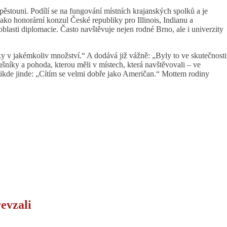
pěstouni. Podílí se na fungování místních krajanských spolků a je
o honorární konzul České republiky pro Illinois, Indianu a
asti diplomacie. Často navštěvuje nejen rodné Brno, ale i univerzity
 v jakémkoliv množství.“ A dodává již vážně: „Byly to ve skutečnosti
lušníky a pohoda, kterou měli v místech, která navštěvovali – ve
 nikde jinde: „Cítím se velmi dobře jako Američan.“ Mottem rodiny
evzali