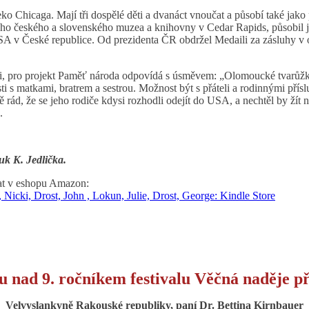
o Chicaga. Mají tři dospělé děti a dvanáct vnoučat a působí také jako 
o českého a slovenského muzea a knihovny v Cedar Rapids, působil jak
 v České republice. Od prezidenta ČR obdržel Medaili za zásluhy v obl
ti, pro projekt Paměť národa odpovídá s úsměvem: „Olomoucké tvarůžky
ti s matkami, bratrem a sestrou. Možnost být s přáteli a rodinnými přís
 rád, že se jeho rodiče kdysi rozhodli odejít do USA, a nechtěl by žít
.
uk K. Jedlička.
nat v eshopu Amazon:
icki, Drost, John , Lokun, Julie, Drost, George: Kindle Store
tu nad 9. ročníkem festivalu Věčná naděje př
Velvyslankyně Rakouské republiky, paní Dr. Bettina Kirnbauer