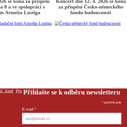
026 se koná za přispění
Koncert dne 12. 4. 2026 se koná
a 8 a ve spolupráci s
za přispění Česko-německého
m Arnošta Lustiga
fondu budoucnosti
ní fond
Pro
Přihlašte se k odběru newsletteru
*
povinné pole
E-mail
*