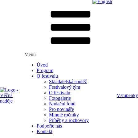
Menu
Úvod
Program
O festivalu
Skladatelská soutěž
Festivalový tým
O festivalu
Vstupenky
Fotogalerie
Nadační fond
Pro novináře
Minulé ročníky
Příběhy a rozhovory
Podpořte nás
Kontakt