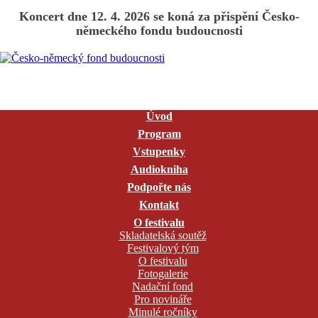
Koncert dne 12. 4. 2026 se koná za přispění Česko-
německého fondu budoucnosti
Úvod
Program
Vstupenky
Audiokniha
Podpořte nás
Kontakt
O festivalu
Skladatelská soutěž
Festivalový tým
O festivalu
Fotogalerie
Nadační fond
Pro novináře
Minulé ročníky